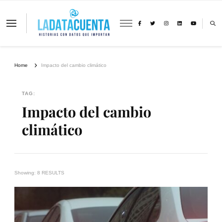
La Data Cuenta es una plataforma
independiente de periodismo basado en
análisis de datos y visualización de
información sobre cambio climático,
migración y derechos humanos con
Home
Impacto del cambio climático
perspectiva de género
TAG:
Impacto del cambio
climático
Showing: 8 RESULTS