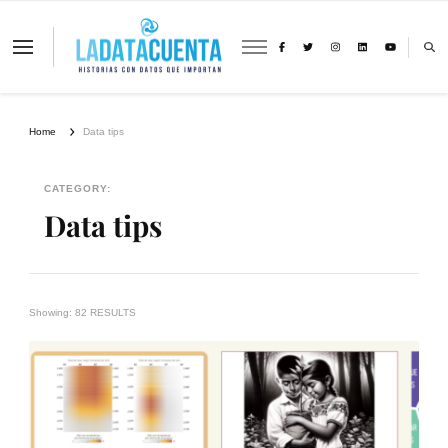
La Data Cuenta es una plataforma
independiente de periodismo basado en
análisis de datos y visualización de
información sobre cambio climático,
migración y derechos humanos con
Home
Data tips
perspectiva de género
CATEGORY:
Data tips
Showing: 82 RESULTS