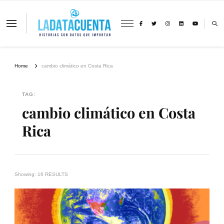
La Data Cuenta es una plataforma
independiente de periodismo basado en
análisis de datos y visualización de
información sobre cambio climático,
migración y derechos humanos con
Home
cambio climático en Costa Rica
perspectiva de género
TAG:
cambio climático en Costa
Rica
Showing: 16 RESULTS