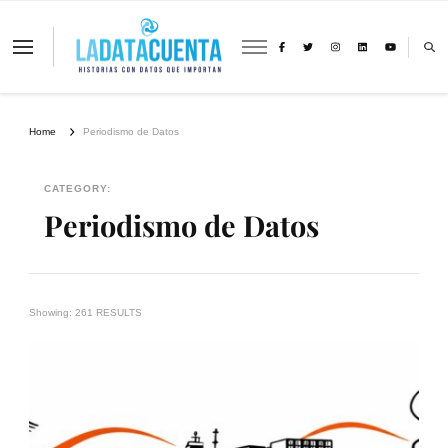
La Data Cuenta es una plataforma
independiente de periodismo basado en
análisis de datos y visualización de
información sobre cambio climático,
migración y derechos humanos con
Home
Periodismo de Datos
perspectiva de género
CATEGORY:
Periodismo de Datos
Showing: 261 RESULTS