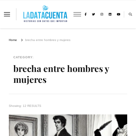
La Data Cuenta es una plataforma
independiente de periodismo basado en
análisis de datos y visualización de
información sobre cambio climático,
migración y derechos humanos con
Home
brecha entre hombres y mujeres
perspectiva de género
CATEGORY:
brecha entre hombres y
mujeres
Showing: 12 RESULTS