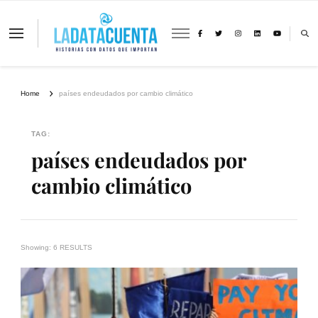
La Data Cuenta es una plataforma
independiente de periodismo basado en
análisis de datos y visualización de
información sobre cambio climático,
migración y derechos humanos con
Home
países endeudados por cambio climático
perspectiva de género
TAG:
países endeudados por
cambio climático
Showing: 6 RESULTS