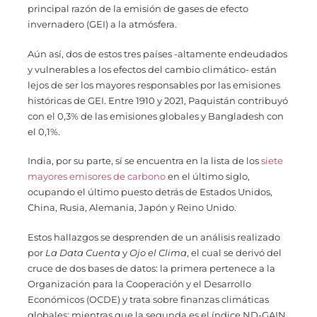
principal razón de la emisión de gases de efecto
invernadero (GEI) a la atmósfera.
Aún así, dos de estos tres países -altamente endeudados
y vulnerables a los efectos del cambio climático- están
lejos de ser los mayores responsables por las emisiones
históricas de GEI. Entre 1910 y 2021, Paquistán contribuyó
con el 0,3% de las emisiones globales y Bangladesh con
el 0,1%.
India, por su parte, sí se encuentra en la lista de los
siete
mayores emisores de carbono
en el último siglo,
ocupando el último puesto detrás de Estados Unidos,
China, Rusia, Alemania, Japón y Reino Unido.
Estos hallazgos se desprenden de un análisis realizado
por
La Data Cuenta
y
Ojo el Clima
, el cual se derivó del
cruce de dos bases de datos: la primera pertenece a la
Organización para la Cooperación y el Desarrollo
Económicos (OCDE) y trata sobre finanzas climáticas
globales; mientras que la segunda es el índice ND-GAIN