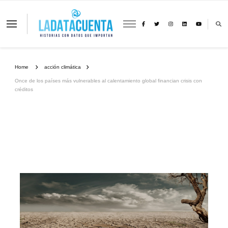
La Data Cuenta es una plataforma
independiente de periodismo basado en
análisis de datos y visualización de
información sobre cambio climático,
migración y derechos humanos con
Home
acción climática
perspectiva de género
Once de los países más vulnerables al calentamiento global financian crisis con
créditos