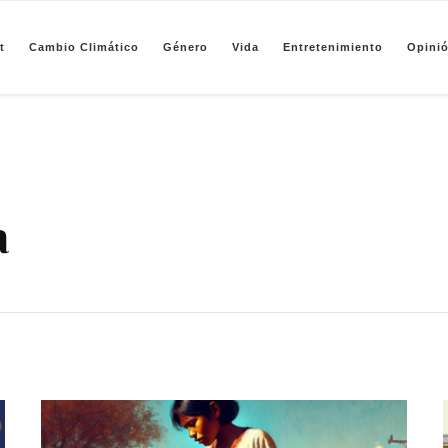
t
Cambio Climático
Género
Vida
Entretenimiento
Opini
pendiente de periodismo basado en análisis de datos y visualización de información sobre camb
a