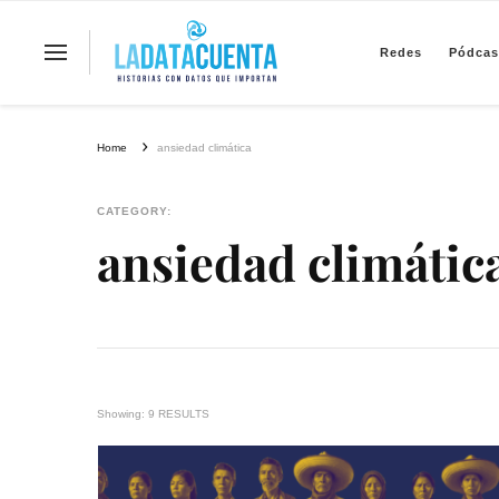
Redes
Pódcas
La Data Cuenta es una plataforma inde
Home
ansiedad climática
CATEGORY:
ansiedad climátic
Showing: 9 RESULTS