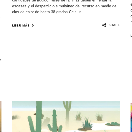
cantidades de líquido. Miles de familias deben enfrentar la
escasez y el desperdicio simultáneo del recurso en medio de
olas de calor de hasta 38 grados Celsius.
r
SHARE
LEER MÁS
E