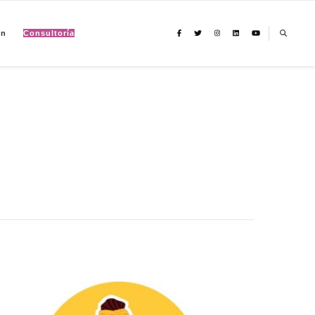
ón
Consultoría
io climático, migración y derechos humanos con perspectiva de género