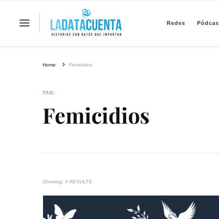
Redes
Pódcas
La Data Cuenta es una plataforma inde
Home
Femicidios
TAG:
Femicidios
Showing: 4 RESULTS