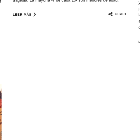
tragedia. La mayoría -7 de cada 10- son menores de edad.
E
SHARE
LEER MÁS