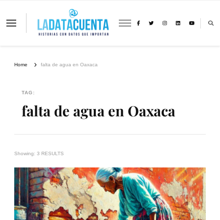
La Data Cuenta es una plataforma
independiente de periodismo basado en
análisis de datos y visualización de
información sobre cambio climático,
migración y derechos humanos con
Home
falta de agua en Oaxaca
perspectiva de género
TAG:
falta de agua en Oaxaca
Showing: 3 RESULTS