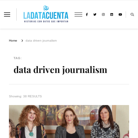
La Data Cuenta es una plataforma
independiente de periodismo basado en
análisis de datos y visualización de
información sobre cambio climático,
migración y derechos humanos con
Home
data driven journalism
perspectiva de género
TAG:
data driven journalism
Showing: 38 RESULTS