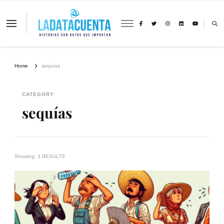
La Data Cuenta es una plataforma
independiente de periodismo basado en
análisis de datos y visualización de
información sobre cambio climático,
migración y derechos humanos con
Home
sequías
perspectiva de género
CATEGORY:
sequías
Showing: 3 RESULTS