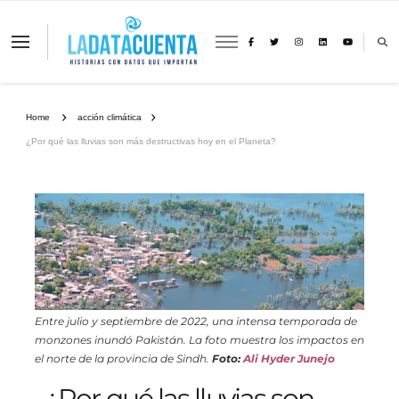
La Data Cuenta es una plataforma
independiente de periodismo basado en
análisis de datos y visualización de
información sobre cambio climático,
migración y derechos humanos con
Home
acción climática
perspectiva de género
¿Por qué las lluvias son más destructivas hoy en el Planeta?
Entre julio y septiembre de 2022, una intensa temporada de
monzones inundó Pakistán. La foto muestra los impactos en
el norte de la provincia de Sindh.
Foto:
Ali Hyder Junejo
¿Por qué las lluvias son