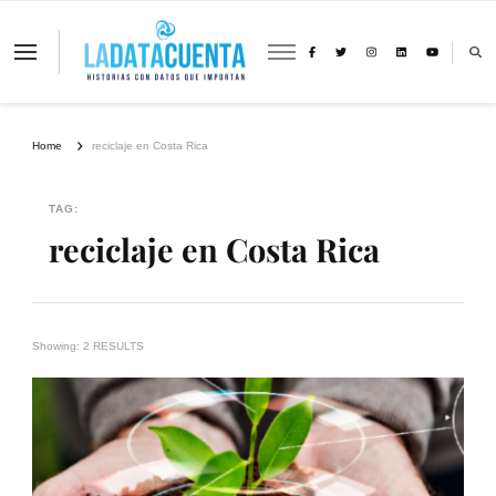
La Data Cuenta es una plataforma
independiente de periodismo basado en
análisis de datos y visualización de
información sobre cambio climático,
migración y derechos humanos con
Home
reciclaje en Costa Rica
perspectiva de género
TAG:
reciclaje en Costa Rica
Showing: 2 RESULTS