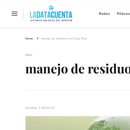
Redes
Pódcas
La Data Cuenta es una plataforma inde
Home
manejo de residuos en Costa Rica
TAG:
manejo de residuo
Showing: 2 RESULTS