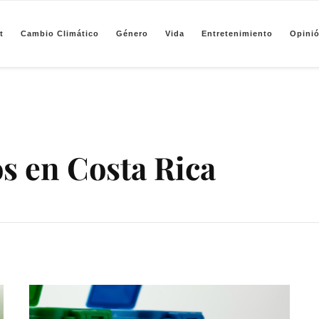
t
Cambio Climático
Género
Vida
Entretenimiento
Opini
pendiente de periodismo basado en análisis de datos y visualización de información sobre camb
s en Costa Rica