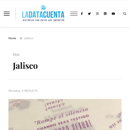
La Data Cuenta es una plataforma
independiente de periodismo basado en
análisis de datos y visualización de
información sobre cambio climático,
migración y derechos humanos con
Home
Jalisco
perspectiva de género
TAG:
Jalisco
Showing: 4 RESULTS