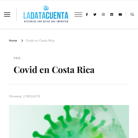
La Data Cuenta es una plataforma
independiente de periodismo basado en
análisis de datos y visualización de
información sobre cambio climático,
migración y derechos humanos con
Home
Covid en Costa Rica
perspectiva de género
TAG:
Covid en Costa Rica
Showing: 2 RESULTS