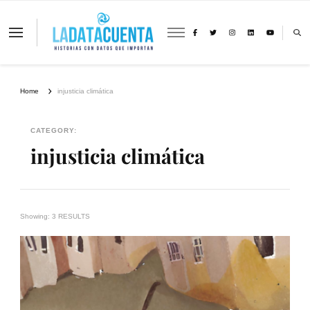
La Data Cuenta es una plataforma
independiente de periodismo basado en
análisis de datos y visualización de
información sobre cambio climático,
migración y derechos humanos con
Home
injusticia climática
perspectiva de género
CATEGORY:
injusticia climática
Showing: 3 RESULTS