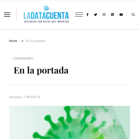
La Data Cuenta es una plataforma
independiente de periodismo basado en
análisis de datos y visualización de
información sobre cambio climático,
migración y derechos humanos con
Home
En la portada
perspectiva de género
CATEGORY:
En la portada
Showing: 3 RESULTS