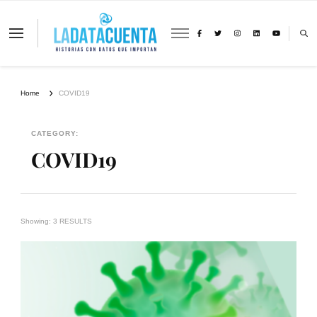
La Data Cuenta es una plataforma
independiente de periodismo basado en
análisis de datos y visualización de
información sobre cambio climático,
migración y derechos humanos con
Home
COVID19
perspectiva de género
CATEGORY:
COVID19
Showing: 3 RESULTS