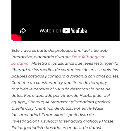
Este video es parte del
prototipo final del sitio web
interactivo, elaborado durante
Data4Change en
Jordania
. Muestra a los usuarios qué leyes restringen la
libertad de los medios de comunicación en ese país, los
posibles castigos y compara a Jordania con otros países.
Contiene un cuestionario y una línea de tiempo, y
también le permite al usuario descargar la base de
datos. Fue elaborado por: Amanda Hobbs (líder del
equipo), Shorouq Al-Manaseer (diseñadora gráfica),
Giselle Cory (científica de datos), Fahed Al-Waisi
(desarrollador), Eman Alqaisi periodista de
investigación), Tiz Alocci (diseñadora gráfica) y Hassel
Fallas (periodista basada en análisis de datos).