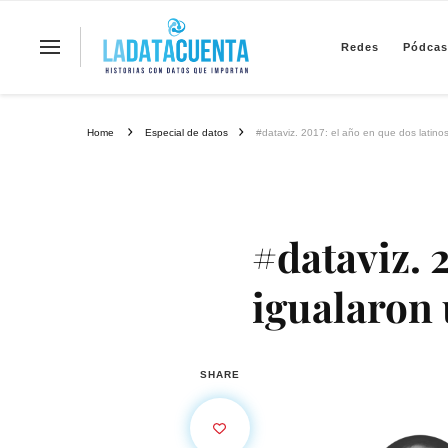
Redes
Pódcas
La Data Cuenta es una plataforma inde
Home
Especial de datos
#dataviz. 2017: el año en que dos latino
#dataviz. 
igualaron 
SHARE