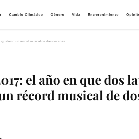
t
Cambio Climático
Género
Vida
Entretenimiento
Opini
pendiente de periodismo basado en análisis de datos y visualización de información sobre camb
s igualaron un récord musical de dos décadas
2017: el año en que dos l
un récord musical de do