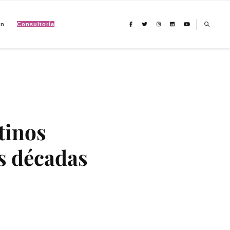
ón
Consultoría
io climático, migración y derechos humanos con perspectiva de género
atinos
s décadas