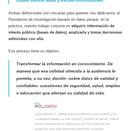
cuales derivar ideas y extraer conclusiones”
Ambas definiciones son cercanas para quienes nos dedicamos al
Periodismo de Investigación basado en datos porque, en la
práctica, nuestro trabajo consiste en
adquirir información de
interés público (bases de datos), analizarla y tomar decisiones
editoriales con ella.
Ese proceso tiene un objetivo:
Transformar la información en conocimiento. De
manera que esa utilidad ofrecida a la audiencia le
permita, a su vez, decidir -sobre datos de calidad y
confiables- cuestiones de seguridad, salud, empleo
o educación que afectan su calidad de vida.
¿Qué estudiar? ¿Valdrá la pena invertir en esa carrera? ¿Se
conseguirá trabajo en ese campo? ¿Cuánto se gana? ¿Habrá
muchos estudiando lo mismo que yo? Son parte de las
preguntas que este interactivo pretendió contestar.