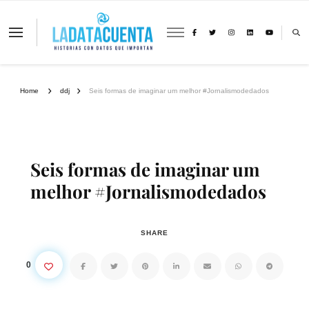
La Data Cuenta es una plataforma
independiente de periodismo basado en
análisis de datos y visualización de
información sobre cambio climático,
migración y derechos humanos con
Home
ddj
Seis formas de imaginar um melhor #Jornalismodedados
perspectiva de género
Seis formas de imaginar um
melhor #Jornalismodedados
SHARE
0