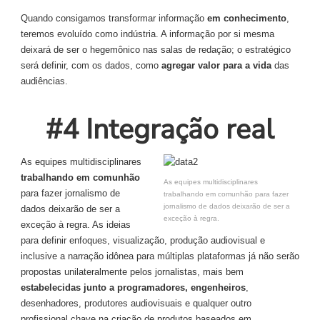
Quando consigamos transformar informação
em conhecimento
,
teremos evoluído como indústria. A informação por si mesma
deixará de ser o hegemônico nas salas de redação; o estratégico
será definir, com os dados, como
agregar valor para a vida
das
audiências.
#4 Integração real
As equipes multidisciplinares
trabalhando em comunhão
As equipes multidisciplinares
para fazer jornalismo de
trabalhando em comunhão para fazer
jornalismo de dados deixarão de ser a
dados deixarão de ser a
exceção à regra.
exceção à regra. As ideias
para definir enfoques, visualização, produção audiovisual e
inclusive a narração idônea para múltiplas plataformas já não serão
propostas unilateralmente pelos jornalistas, mais bem
estabelecidas junto a programadores, engenheiros
,
desenhadores, produtores audiovisuais e qualquer outro
profissional chave na criação de produtos baseados em