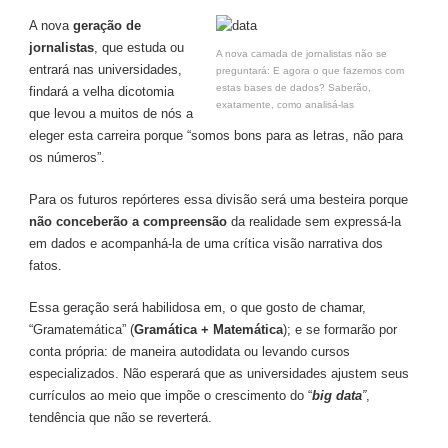
A nova
geração de
jornalistas
, que estuda ou
A nova camada de jornalistas não se
entrará nas universidades,
preguntará: E agora o que fazemos com
estas bases de dados? Saberão,
findará a velha dicotomia
exatamente, como analisá-las
que levou a muitos de nós a
eleger esta carreira porque “somos bons para as letras, não para
os números”.
Para os futuros repórteres essa divisão será uma besteira porque
não conceberão a compreensão
da realidade sem expressá-la
em dados e acompanhá-la de uma crítica visão narrativa dos
fatos.
Essa geração será habilidosa em, o que gosto de chamar,
“Gramatemática” (
Gramática + Matemática
); e se formarão por
conta própria: de maneira autodidata ou levando cursos
especializados. Não esperará que as universidades ajustem seus
currículos ao meio que impõe o crescimento do “
big data
”
,
tendência que não se reverterá.