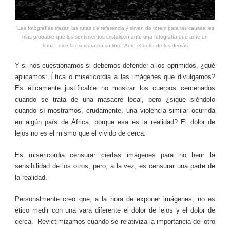
“Las fotografías trazan las rutas de referencia y sirven de tótem para las causas: es
más probable que los sentimientos cristalicen ante una fotografía que ante un
lema”, dice la escritora en su libro: Ante el dolor de los demás
Y si nos cuestionamos si debemos defender a los oprimidos, ¿qué
aplicamos: Ética o misericordia a las imágenes que divulgamos?
Es éticamente justificable no mostrar los cuerpos cercenados
cuando se trata de una masacre local, pero ¿sigue siéndolo
cuando sí mostramos, crudamente, una violencia similar ocurrida
en algún país de África, porque esa es la realidad? El dolor de
lejos no es el mismo que el vivido de cerca.
Es misericordia censurar ciertas imágenes para no herir la
sensibilidad de los otros, pero, a la vez, es censurar una parte de
la realidad.
Personalmente creo que, a la hora de exponer imágenes, no es
ético medir con una vara diferente el dolor de lejos y el dolor de
cerca. Revictimizamos cuando se relativiza la importancia del otro