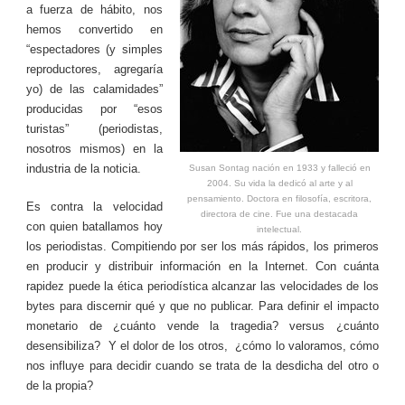
a fuerza de hábito, nos
hemos convertido en
“espectadores (y simples
reproductores, agregaría
yo) de las calamidades”
producidas por “esos
turistas” (periodistas,
nosotros mismos) en la
industria de la noticia.
Susan Sontag nación en 1933 y falleció en
2004. Su vida la dedicó al arte y al
pensamiento. Doctora en filosofía, escritora,
Es contra la velocidad
directora de cine. Fue una destacada
con quien batallamos hoy
intelectual.
los periodistas. Compitiendo por ser los más rápidos, los primeros
en producir y distribuir información en la Internet. Con cuánta
rapidez puede la ética periodística alcanzar las velocidades de los
bytes para discernir qué y que no publicar. Para definir el impacto
monetario de ¿cuánto vende la tragedia? versus ¿cuánto
desensibiliza? Y el dolor de los otros, ¿cómo lo valoramos, cómo
nos influye para decidir cuando se trata de la desdicha del otro o
de la propia?