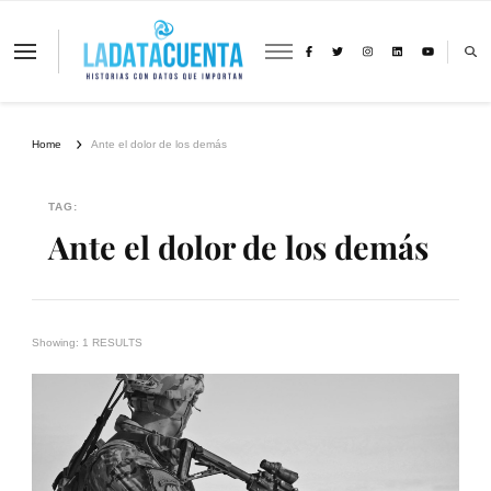
La Data Cuenta es una plataforma
independiente de periodismo basado en
análisis de datos y visualización de
información sobre cambio climático,
migración y derechos humanos con
Home
Ante el dolor de los demás
perspectiva de género
TAG:
Ante el dolor de los demás
Showing: 1 RESULTS