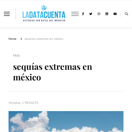
La Data Cuenta es una plataforma
independiente de periodismo basado en
análisis de datos y visualización de
información sobre cambio climático,
migración y derechos humanos con
Home
sequías extremas en méxico
perspectiva de género
TAG:
sequías extremas en
méxico
Showing: 1 RESULTS