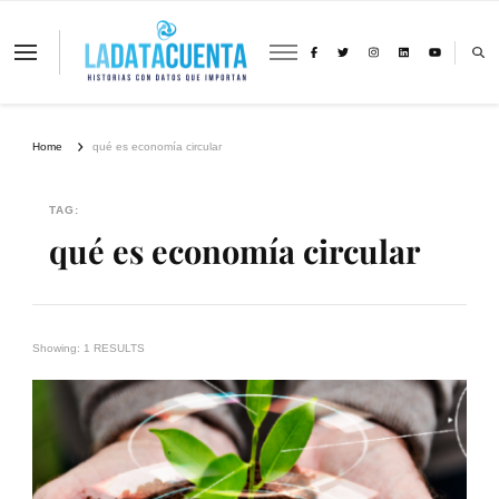
La Data Cuenta es una plataforma
independiente de periodismo basado en
análisis de datos y visualización de
información sobre cambio climático,
migración y derechos humanos con
Home
qué es economía circular
perspectiva de género
TAG:
qué es economía circular
Showing: 1 RESULTS