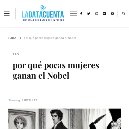
La Data Cuenta es una plataforma
independiente de periodismo basado en
análisis de datos y visualización de
información sobre cambio climático,
migración y derechos humanos con
Home
por qué pocas mujeres ganan el Nobel
perspectiva de género
TAG:
por qué pocas mujeres
ganan el Nobel
Showing: 1 RESULTS