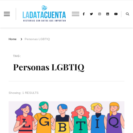
La Data Cuenta es una plataforma
independiente de periodismo basado en
análisis de datos y visualización de
información sobre cambio climático,
migración y derechos humanos con
Home
Personas LGBTIQ
perspectiva de género
TAG:
Personas LGBTIQ
Showing: 1 RESULTS