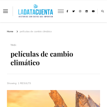
La Data Cuenta es una plataforma
independiente de periodismo basado en
análisis de datos y visualización de
información sobre cambio climático,
migración y derechos humanos con
Home
películas de cambio climático
perspectiva de género
TAG:
películas de cambio
climático
Showing: 1 RESULTS