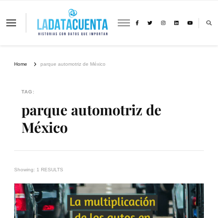
La Data Cuenta es una plataforma
independiente de periodismo basado en
análisis de datos y visualización de
información sobre cambio climático,
migración y derechos humanos con
Home
parque automotriz de México
perspectiva de género
TAG:
parque automotriz de
México
Showing: 1 RESULTS