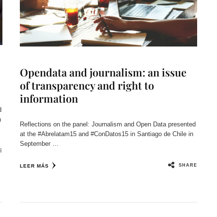
Opendata and journalism: an issue
of transparency and right to
information
d
n
Reflections on the panel: Journalism and Open Data presented
at the #Abrelatam15 and #ConDatos15 in Santiago de Chile in
September …
E
SHARE
LEER MÁS