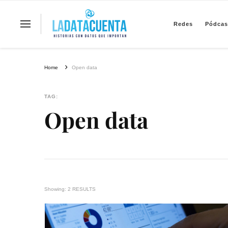
Redes
Pódcas
La Data Cuenta es una plataforma inde
Home
Open data
TAG:
Open data
Showing: 2 RESULTS