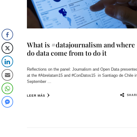
What is #datajournalism and where
do data come from to do it
Reflections on the panel: Journalism and Open Data presente
at the #Abrelatam15 and #ConDatos15 in Santiago de Chile i
September …
SHAR
LEER MÁS