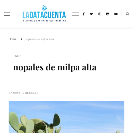
La Data Cuenta es una plataforma
independiente de periodismo basado en
análisis de datos y visualización de
información sobre cambio climático,
migración y derechos humanos con
Home
nopales de milpa alta
perspectiva de género
TAG:
nopales de milpa alta
Showing: 1 RESULTS