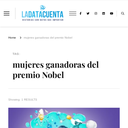
La Data Cuenta es una plataforma
independiente de periodismo basado en
análisis de datos y visualización de
información sobre cambio climático,
migración y derechos humanos con
Home
mujeres ganadoras del premio Nobel
perspectiva de género
TAG:
mujeres ganadoras del
premio Nobel
Showing: 1 RESULTS