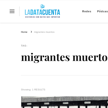
Redes
Pódcas
La Data Cuenta es una plataforma inde
Home
migrantes muertos
TAG:
migrantes muerto
Showing: 1 RESULTS