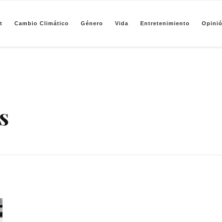
t
Cambio Climático
Género
Vida
Entretenimiento
Opini
pendiente de periodismo basado en análisis de datos y visualización de información sobre camb
s