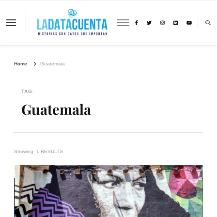
La Data Cuenta es una plataforma
independiente de periodismo basado en
análisis de datos y visualización de
información sobre cambio climático,
migración y derechos humanos con
Home
Guatemala
perspectiva de género
TAG:
Guatemala
Showing: 1 RESULTS