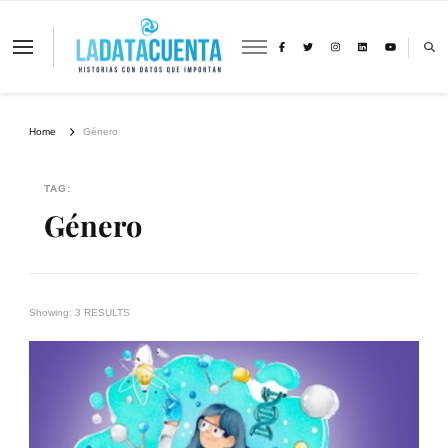
La Data Cuenta es una plataforma
independiente de periodismo basado en
análisis de datos y visualización de
información sobre cambio climático,
migración y derechos humanos con
Home
Género
perspectiva de género
TAG:
Género
Showing: 3 RESULTS