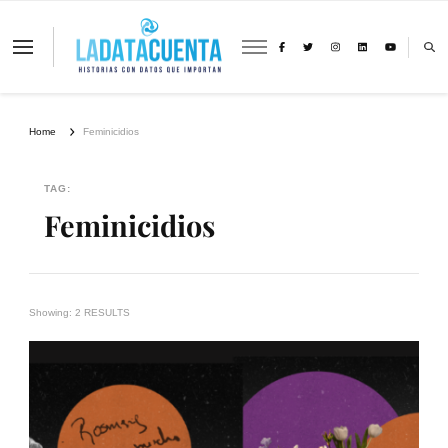
La Data Cuenta es una plataforma
independiente de periodismo basado en
análisis de datos y visualización de
información sobre cambio climático,
migración y derechos humanos con
Home
Feminicidios
perspectiva de género
TAG:
Feminicidios
Showing: 2 RESULTS