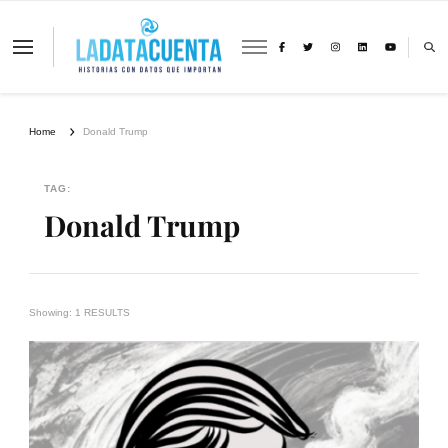
La Data Cuenta es una plataforma
independiente de periodismo basado en
análisis de datos y visualización de
información sobre cambio climático,
migración y derechos humanos con
Home
Donald Trump
perspectiva de género
TAG:
Donald Trump
Showing: 1 RESULTS