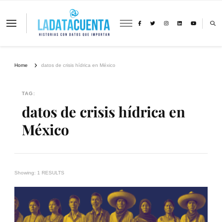
La Data Cuenta es una plataforma
independiente de periodismo basado en
análisis de datos y visualización de
información sobre cambio climático,
migración y derechos humanos con
Home
datos de crisis hídrica en México
perspectiva de género
TAG:
datos de crisis hídrica en
México
Showing: 1 RESULTS