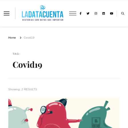
La Data Cuenta es una plataforma
independiente de periodismo basado en
análisis de datos y visualización de
información sobre cambio climático,
migración y derechos humanos con
Home
Covid19
perspectiva de género
TAG:
Covid19
Showing: 2 RESULTS