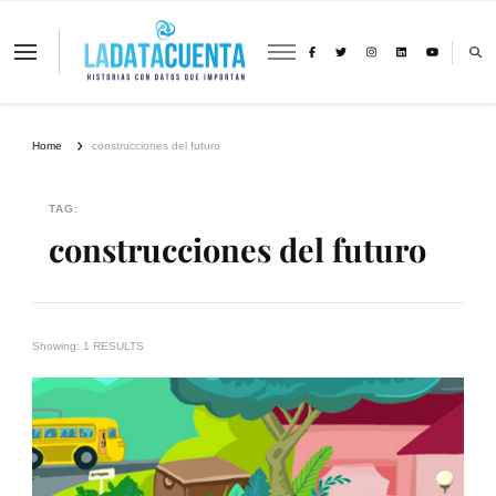
La Data Cuenta es una plataforma
independiente de periodismo basado en
análisis de datos y visualización de
información sobre cambio climático,
migración y derechos humanos con
Home
construcciones del futuro
perspectiva de género
TAG:
construcciones del futuro
Showing: 1 RESULTS