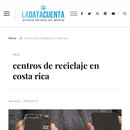
La Data Cuenta es una plataforma
independiente de periodismo basado en
análisis de datos y visualización de
información sobre cambio climático,
migración y derechos humanos con
Home
centros de reciclaje en costa rica
perspectiva de género
TAG:
centros de reciclaje en
costa rica
Showing: 1 RESULTS