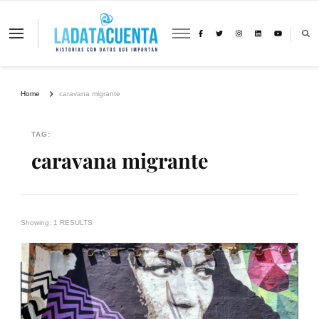
La Data Cuenta es una plataforma
independiente de periodismo basado en
análisis de datos y visualización de
información sobre cambio climático,
migración y derechos humanos con
Home
caravana migrante
perspectiva de género
TAG:
caravana migrante
Showing: 1 RESULTS