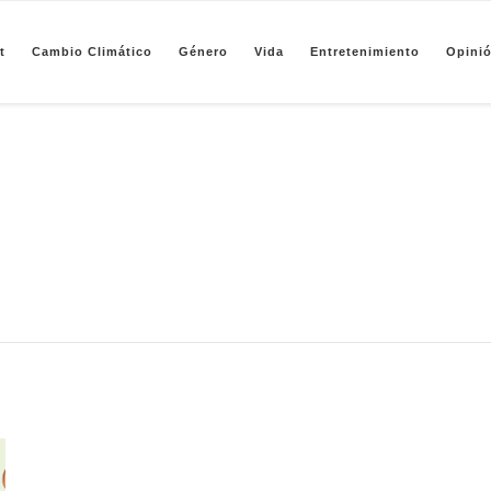
t
Cambio Climático
Género
Vida
Entretenimiento
Opini
pendiente de periodismo basado en análisis de datos y visualización de información sobre camb