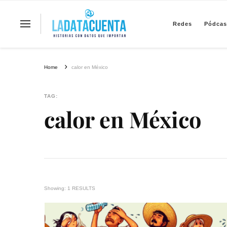
Redes
Pódcas
La Data Cuenta es una plataforma inde
Home
calor en México
TAG:
calor en México
Showing: 1 RESULTS