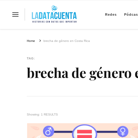
Redes
Pódcas
La Data Cuenta es una plataforma inde
Home
brecha de género en Costa Rica
TAG:
brecha de género 
Showing: 1 RESULTS