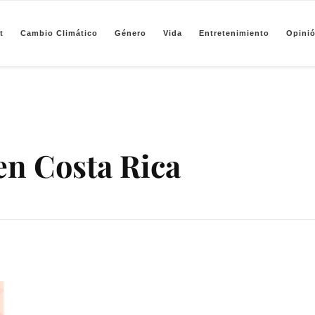
t
Cambio Climático
Género
Vida
Entretenimiento
Opini
pendiente de periodismo basado en análisis de datos y visualización de información sobre camb
en Costa Rica