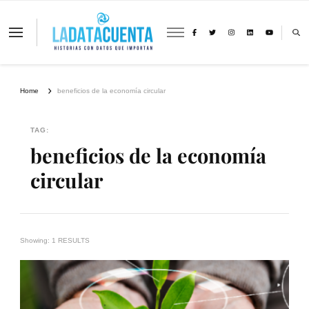
La Data Cuenta es una plataforma
independiente de periodismo basado en
análisis de datos y visualización de
información sobre cambio climático,
migración y derechos humanos con
Home
beneficios de la economía circular
perspectiva de género
TAG:
beneficios de la economía
circular
Showing: 1 RESULTS