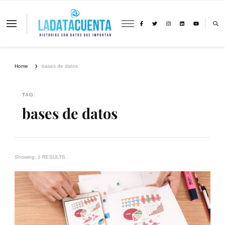
La Data Cuenta es una plataforma
independiente de periodismo basado en
análisis de datos y visualización de
información sobre cambio climático,
migración y derechos humanos con
Home
bases de datos
perspectiva de género
TAG:
bases de datos
Showing: 1 RESULTS