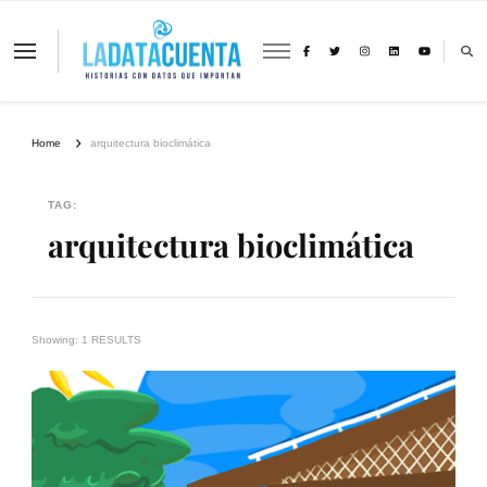
La Data Cuenta es una plataforma
independiente de periodismo basado en
análisis de datos y visualización de
información sobre cambio climático,
migración y derechos humanos con
Home
arquitectura bioclimática
perspectiva de género
TAG:
arquitectura bioclimática
Showing: 1 RESULTS